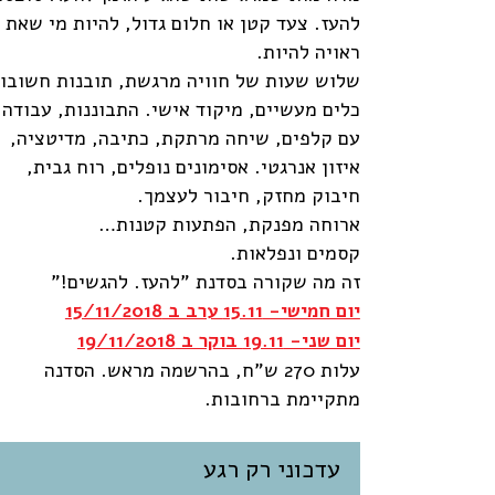
להעז. צעד קטן או חלום גדול, להיות מי שאת
ראויה להיות.
שלוש שעות של חוויה מרגשת, תובנות חשובות
כלים מעשיים, מיקוד אישי. התבוננות, עבודה
עם קלפים, שיחה מרתקת, כתיבה, מדיטציה,
איזון אנרגטי. אסימונים נופלים, רוח גבית,
חיבוק מחזק, חיבור לעצמך.
ארוחה מפנקת, הפתעות קטנות…
קסמים ונפלאות.
זה מה שקורה בסדנת "להעז. להגשים!"
יום חמישי- 15.11 ערב ב 15/11/2018
יום שני- 19.11 בוקר ב 19/11/2018
עלות 270 ש"ח, בהרשמה מראש. הסדנה
מתקיימת ברחובות.
עדכוני רק רגע