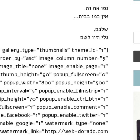
נסו את זה.
אין כמו בבית…
שלכם,
גלי וזיו לשם
y gallery_type="thumbnails" theme_id="1"
 order_by="asc" image_column_number="5"
mage_title="none" image_enable_page="1"
thumb_height="90" popup_fullscreen="0"
" popup_width="800" popup_height="500"
p_interval="5" popup_enable_filmstrip="1"
rip_height="70" popup_enable_ctrl_btn="1"
fullscreen="1" popup_enable_comment="1"
le_facebook="1" popup_enable_twitter="1"
nable_google="1" watermark_type="none"
watermark_link="http://web-dorado.com"]