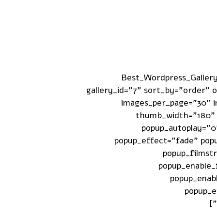
[Best_Wordpress_Galler
gallery_id="7" sort_by="order"
images_per_page="30" i
thumb_width="180" 
popup_autoplay="0
popup_effect="fade" popu
popup_filmst
popup_enable_
popup_enab
popup_e