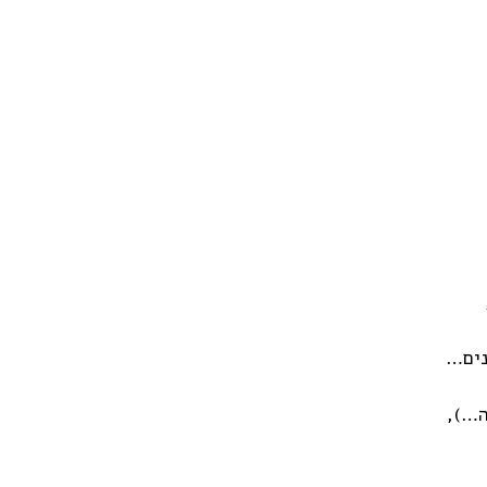
נים…
ה…),