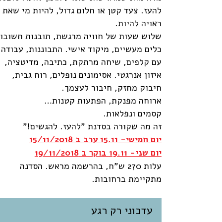
להעז. צעד קטן או חלום גדול, להיות מי שאת
ראויה להיות.
שלוש שעות של חוויה מרגשת, תובנות חשובות
כלים מעשיים, מיקוד אישי. התבוננות, עבודה
עם קלפים, שיחה מרתקת, כתיבה, מדיטציה,
איזון אנרגטי. אסימונים נופלים, רוח גבית,
חיבוק מחזק, חיבור לעצמך.
ארוחה מפנקת, הפתעות קטנות…
קסמים ונפלאות.
זה מה שקורה בסדנת "להעז. להגשים!"
יום חמישי- 15.11 ערב ב 15/11/2018
יום שני- 19.11 בוקר ב 19/11/2018
עלות 270 ש"ח, בהרשמה מראש. הסדנה
מתקיימת ברחובות.
עדכוני רק רגע