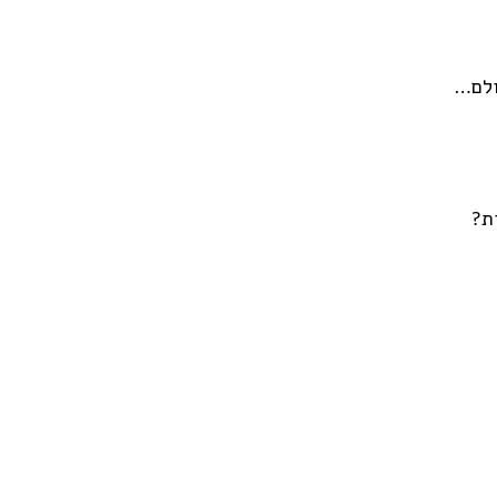
ולם…
ת?