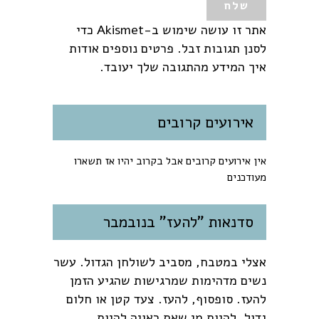
אתר זו עושה שימוש ב-Akismet כדי
לסנן תגובות זבל.
פרטים נוספים אודות
איך המידע מהתגובה שלך יעובד
.
אירועים קרובים
אין אירועים קרובים אבל בקרוב יהיו אז תשארו
מעודכנים
סדנאות "להעז" בנובמבר
אצלי במטבח, מסביב לשולחן הגדול. עשר
נשים מדהימות שמרגישות שהגיע הזמן
להעז. סופסוף, להעז. צעד קטן או חלום
גדול, להיות מי שאת ראויה להיות.