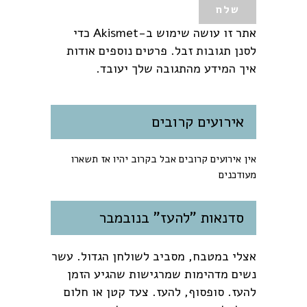
אתר זו עושה שימוש ב-Akismet כדי
לסנן תגובות זבל.
פרטים נוספים אודות
איך המידע מהתגובה שלך יעובד
.
אירועים קרובים
אין אירועים קרובים אבל בקרוב יהיו אז תשארו
מעודכנים
סדנאות "להעז" בנובמבר
אצלי במטבח, מסביב לשולחן הגדול. עשר
נשים מדהימות שמרגישות שהגיע הזמן
להעז. סופסוף, להעז. צעד קטן או חלום