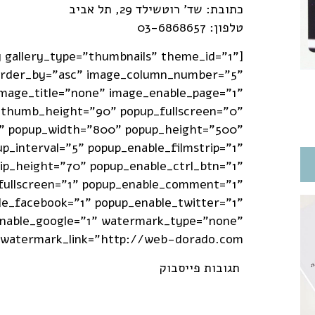
כתובת: שד' רוטשילד 29, תל אביב
טלפון: 03-6868657
y gallery_type="thumbnails" theme_id="1"
 order_by="asc" image_column_number="5"
mage_title="none" image_enable_page="1"
thumb_height="90" popup_fullscreen="0"
" popup_width="800" popup_height="500"
p_interval="5" popup_enable_filmstrip="1"
rip_height="70" popup_enable_ctrl_btn="1"
fullscreen="1" popup_enable_comment="1"
le_facebook="1" popup_enable_twitter="1"
nable_google="1" watermark_type="none"
watermark_link="http://web-dorado.com"]
תגובות פייסבוק