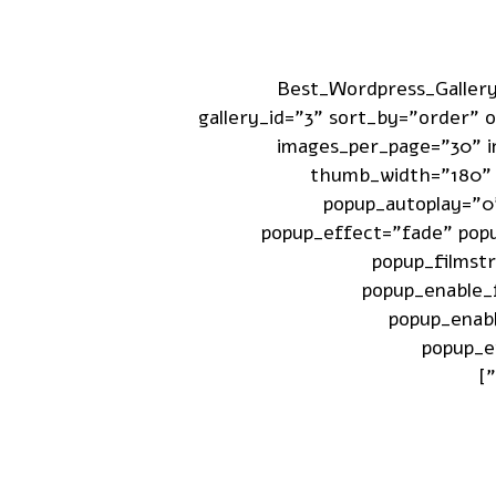
[Best_Wordpress_Galler
gallery_id="3" sort_by="order"
images_per_page="30" i
thumb_width="180" 
popup_autoplay="0
popup_effect="fade" popu
popup_filmst
popup_enable_
popup_enab
popup_e