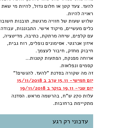
להעז. צעד קטן או חלום גדול, להיות מי שאת
ראויה להיות.
שלוש שעות של חוויה מרגשת, תובנות חשובות
כלים מעשיים, מיקוד אישי. התבוננות, עבודה
עם קלפים, שיחה מרתקת, כתיבה, מדיטציה,
איזון אנרגטי. אסימונים נופלים, רוח גבית,
חיבוק מחזק, חיבור לעצמך.
ארוחה מפנקת, הפתעות קטנות…
קסמים ונפלאות.
זה מה שקורה בסדנת "להעז. להגשים!"
יום חמישי- 15.11 ערב ב 15/11/2018
יום שני- 19.11 בוקר ב 19/11/2018
עלות 270 ש"ח, בהרשמה מראש. הסדנה
מתקיימת ברחובות.
עדכוני רק רגע