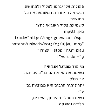
פעולות אלו יגרמו לצליל ולתחושת
הנשימה הייחודית המשתפת את כל
החושים.
לשמיעת צליל האוג'אי לחצו
כאן: [mp3t
track="http://mgz.gnew.co.il/wp-
content/uploads/2013/03/ujjayi.mp3"
play="נגן!" stop="עצור!"
volslider="y"]
מי עוד מתרגל אוג'אי?
נשימת אוג'אי מזוהה בד"כ עם יוגה
אך בגלל
יתרונותיה הרבים היא מבוצעת גם
ע"י
נשים במהלך ההיריון, הצירים,
הלידה וההנקה.