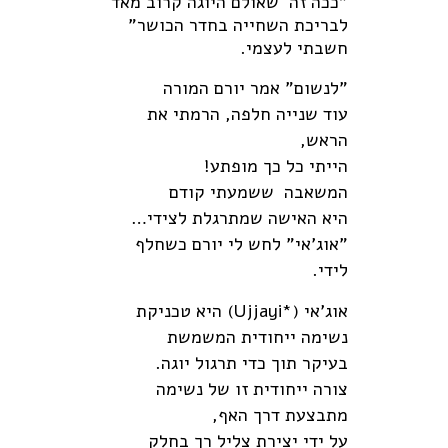
"ככה זה שאולם היוגה קרוב מאד
לבריכת השחייה בחדר הכושר"
חשבתי לעצמי.
"לנשום" אמר יורם המורה
עוד שנייה חלפה, הרמתי את
הראש,
הייתי כל כך מופתע!
המשאבה ששמעתי קודם
היא האישה שמתרגלת לצידי…
"אוג'אי" לחש לי יורם כשחלף
לידי.
אוג'אי (*Ujjayi) היא טכניקת
נשימה ייחודית המשמשת
בעיקר תוך כדי תרגול יוגה.
צורה ייחודית זו של נשימה
מתבצעת דרך האף,
על ידי יצירת צליל רך בחלק