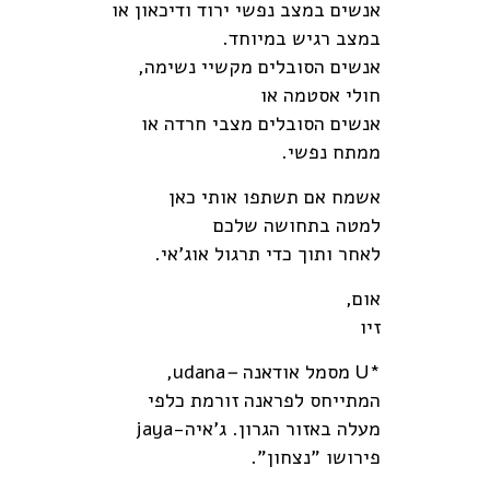
אנשים במצב נפשי ירוד ודיכאון או
במצב רגיש במיוחד.
אנשים הסובלים מקשיי נשימה,
חולי אסטמה או
אנשים הסובלים מצבי חרדה או
ממתח נפשי.
אשמח אם תשתפו אותי כאן
למטה בתחושה שלכם
לאחר ותוך כדי תרגול אוג'אי.
אום,
זיו
*U מסמל אודאנה
–
udana,
המתייחס לפראנה זורמת כלפי
מעלה באזור הגרון. ג'איה-jaya
פירושו "נצחון".