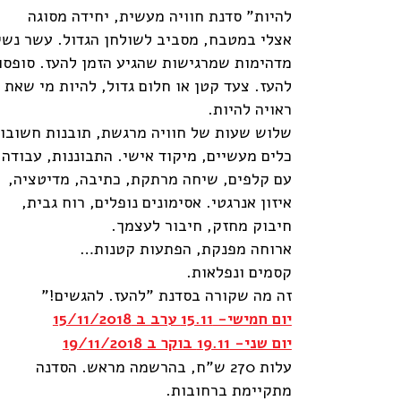
להיות" סדנת חוויה מעשית, יחידה מסוגה
אצלי במטבח, מסביב לשולחן הגדול. עשר נשי
מדהימות שמרגישות שהגיע הזמן להעז. סופסו
להעז. צעד קטן או חלום גדול, להיות מי שאת
ראויה להיות.
שלוש שעות של חוויה מרגשת, תובנות חשובות
כלים מעשיים, מיקוד אישי. התבוננות, עבודה
עם קלפים, שיחה מרתקת, כתיבה, מדיטציה,
איזון אנרגטי. אסימונים נופלים, רוח גבית,
חיבוק מחזק, חיבור לעצמך.
ארוחה מפנקת, הפתעות קטנות…
קסמים ונפלאות.
זה מה שקורה בסדנת "להעז. להגשים!"
יום חמישי- 15.11 ערב ב 15/11/2018
יום שני- 19.11 בוקר ב 19/11/2018
עלות 270 ש"ח, בהרשמה מראש. הסדנה
מתקיימת ברחובות.