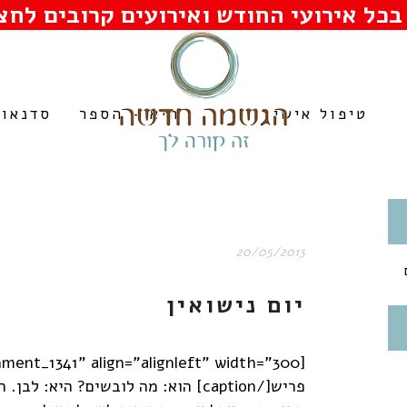
בכל אירועי החודש ואירועים קרובים לחצו
טיפול אישי
היא – הספר
סדנאות
20/05/2013
יום נישואין
פריש[/caption] הוא: מה לובשים? היא