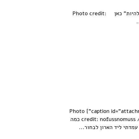
כל הפרטים על המחזור הבא של סדנת "החופש להיות" כאן Photo credit:
[caption id="attachment_1068" align="alignleft" width="300"] Photo
credit: nofussnomuss / Foter.com / CC BY-NC-ND [/caption] כמה
עמדתי ליד הארון לבחור...