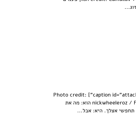
ג...
[caption id="attachment_1252" align="alignleft" width="222"] Photo credit:
nickwheeleroz / Foter.com / CC BY-NC-SA [/caption] הוא: מה את
תחפשי אצלך. היא: אבל...