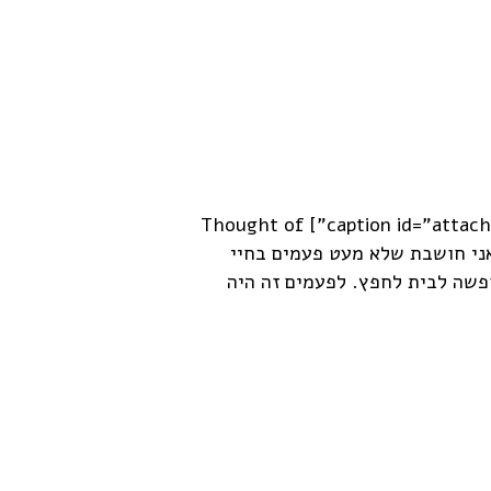
[caption id="attachment_1196" align="alignleft" width="300"] Thought of
You - by Ryan Woodward [/capt] אני חושבת שלא מעט פעמים בחיי
פשה לבית לחפץ. לפעמים זה היה