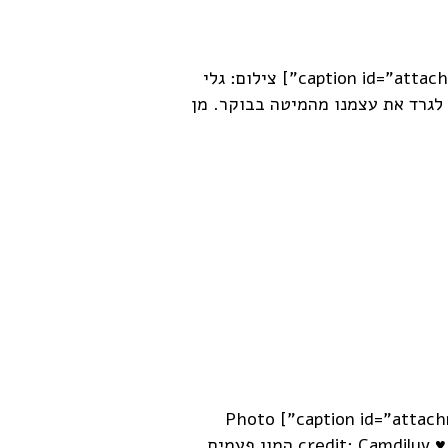
[caption id="attachment_1302" align="alignleft" width="300"] צילום: גלי
נו זמן לגרד את עצמנו מהמיטה בבוקר. מן
[caption id="attachment_1290" align="alignleft" width="300"] Photo
credit: Camdiluv ♥ / Foter.com / CC BY-SA [/caption] המון פעמים