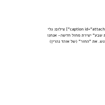
[caption id="attachment_1189" align="alignleft" width="300"] צילום: גלי
לדת ב"בת שבע" יצירת מחול חדשה- אנחנו
ש. את "החור" (של אוהד נהרין)