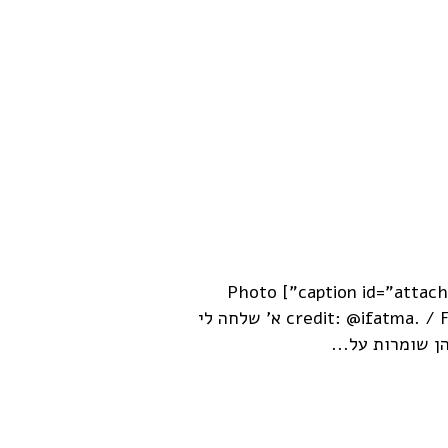
[caption id="attachment_1267" align="alignleft" width="300"] Photo
credit: @ifatma. / Foter.com / CC BY-NC-SA [/caption] א' שלחה לי
ן שומרות על...