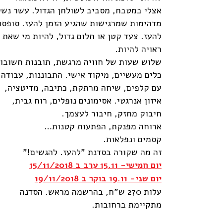
אצלי במטבח, מסביב לשולחן הגדול. עשר נשי
מדהימות שמרגישות שהגיע הזמן להעז. סופסו
להעז. צעד קטן או חלום גדול, להיות מי שאת
ראויה להיות.
שלוש שעות של חוויה מרגשת, תובנות חשובות
כלים מעשיים, מיקוד אישי. התבוננות, עבודה
עם קלפים, שיחה מרתקת, כתיבה, מדיטציה,
איזון אנרגטי. אסימונים נופלים, רוח גבית,
חיבוק מחזק, חיבור לעצמך.
ארוחה מפנקת, הפתעות קטנות…
קסמים ונפלאות.
זה מה שקורה בסדנת "להעז. להגשים!"
יום חמישי- 15.11 ערב ב 15/11/2018
יום שני- 19.11 בוקר ב 19/11/2018
עלות 270 ש"ח, בהרשמה מראש. הסדנה
מתקיימת ברחובות.