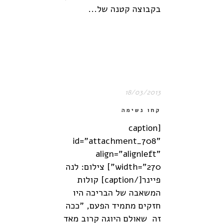
בקבוצה קטנה של...
18/03/2013
קחו נשימה
[caption
id="attachment_708"
align="alignleft"
width="270"] צילום: לנה
פיינר[/caption] קולות
המשאבה של הבריכה היו
חזקים מתמיד הפעם, "ככה
זה שאולם היוגה קרוב מאד