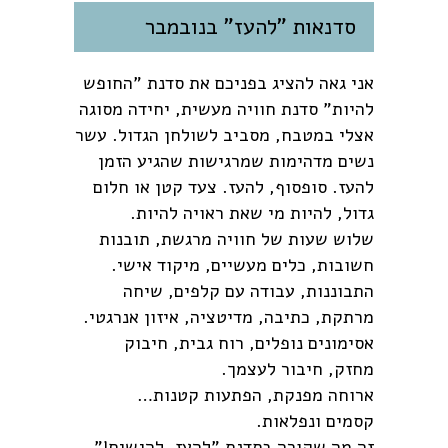
סדנאות "להעז" בנובמבר
אני גאה להציג בפניכם את סדנת "החופש
להיות" סדנת חוויה מעשית, יחידה מסוגה
אצלי במטבח, מסביב לשולחן הגדול. עשר
נשים מדהימות שמרגישות שהגיע הזמן
להעז. סופסוף, להעז. צעד קטן או חלום
גדול, להיות מי שאת ראויה להיות.
שלוש שעות של חוויה מרגשת, תובנות
חשובות, כלים מעשיים, מיקוד אישי.
התבוננות, עבודה עם קלפים, שיחה
מרתקת, כתיבה, מדיטציה, איזון אנרגטי.
אסימונים נופלים, רוח גבית, חיבוק
מחזק, חיבור לעצמך.
ארוחה מפנקת, הפתעות קטנות…
קסמים ונפלאות.
זה מה שקורה בסדנת "להעז. להגשים!"