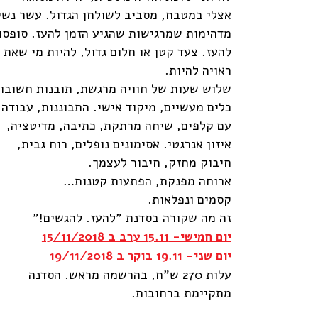
אצלי במטבח, מסביב לשולחן הגדול. עשר נשי
מדהימות שמרגישות שהגיע הזמן להעז. סופסו
להעז. צעד קטן או חלום גדול, להיות מי שאת
ראויה להיות.
שלוש שעות של חוויה מרגשת, תובנות חשובות
כלים מעשיים, מיקוד אישי. התבוננות, עבודה
עם קלפים, שיחה מרתקת, כתיבה, מדיטציה,
איזון אנרגטי. אסימונים נופלים, רוח גבית,
חיבוק מחזק, חיבור לעצמך.
ארוחה מפנקת, הפתעות קטנות…
קסמים ונפלאות.
זה מה שקורה בסדנת "להעז. להגשים!"
יום חמישי- 15.11 ערב ב 15/11/2018
יום שני- 19.11 בוקר ב 19/11/2018
עלות 270 ש"ח, בהרשמה מראש. הסדנה
מתקיימת ברחובות.